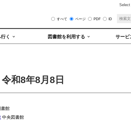
Select
すべて
ページ
PDF
ID
へ行く
図書館を利用する
サービ
令和8年8月8日
図書館
館
中央図書館