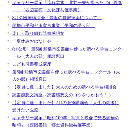
ギャラリー展示「流れ雲旅－北井一夫が撮った つげ義春
－」（西図書館・文化課共催事業）
8月の医療講演会「最近の糖尿病薬について」
船橋市平和都市宣言事業「平和の語り部」
楽しく取り組む読書感想文
「夏休みおはなし会」
(ひな形）第6回 船橋市図書館を使った調べる学習コンク
ール（大人の部）相談窓口
こども司書養成講座
第6回 船橋市図書館を使った調べる学習コンクール（大
人の部）相談窓口
【定員に達しました】大人のための調べる学習相談会
読書感想文講座～読書感想文のコツをつかもう！～
【定員に達しました】7月の医療講演会「人生の最後に
受けたい医療」
ギャラリー展示「昭和100年 写真と映像で見る船橋の
昭和」（西図書館・郷土資料館共催事業）