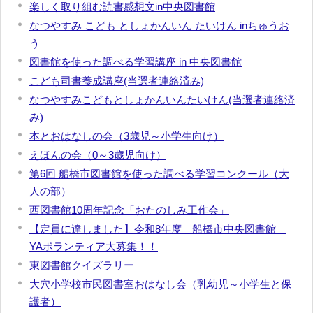
楽しく取り組む読書感想文in中央図書館
なつやすみ こども としょかんいん たいけん inちゅうお
う
図書館を使った調べる学習講座 in 中央図書館
こども司書養成講座(当選者連絡済み)
なつやすみこどもとしょかんいんたいけん(当選者連絡済
み)
本とおはなしの会（3歳児～小学生向け）
えほんの会（0～3歳児向け）
第6回 船橋市図書館を使った調べる学習コンクール（大
人の部）
西図書館10周年記念「おたのしみ工作会」
【定員に達しました】令和8年度 船橋市中央図書館
YAボランティア大募集！！
東図書館クイズラリー
大穴小学校市民図書室おはなし会（乳幼児～小学生と保
護者）