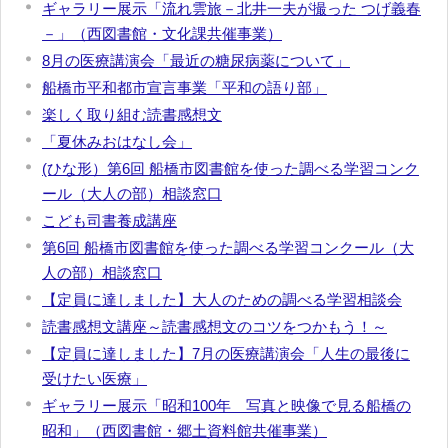
ギャラリー展示「流れ雲旅－北井一夫が撮った つげ義春
－」（西図書館・文化課共催事業）
8月の医療講演会「最近の糖尿病薬について」
船橋市平和都市宣言事業「平和の語り部」
楽しく取り組む読書感想文
「夏休みおはなし会」
(ひな形）第6回 船橋市図書館を使った調べる学習コンク
ール（大人の部）相談窓口
こども司書養成講座
第6回 船橋市図書館を使った調べる学習コンクール（大
人の部）相談窓口
【定員に達しました】大人のための調べる学習相談会
読書感想文講座～読書感想文のコツをつかもう！～
【定員に達しました】7月の医療講演会「人生の最後に
受けたい医療」
ギャラリー展示「昭和100年 写真と映像で見る船橋の
昭和」（西図書館・郷土資料館共催事業）