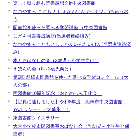
楽しく取り組む読書感想文in中央図書館
なつやすみ こども としょかんいん たいけん inちゅうお
う
図書館を使った調べる学習講座 in 中央図書館
こども司書養成講座(当選者連絡済み)
なつやすみこどもとしょかんいんたいけん(当選者連絡済
み)
本とおはなしの会（3歳児～小学生向け）
えほんの会（0～3歳児向け）
第6回 船橋市図書館を使った調べる学習コンクール（大
人の部）
西図書館10周年記念「おたのしみ工作会」
【定員に達しました】令和8年度 船橋市中央図書館
YAボランティア大募集！！
東図書館クイズラリー
大穴小学校市民図書室おはなし会（乳幼児～小学生と保
護者）