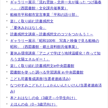
ギャラリー展示「流れ雲旅－北井一夫が撮った つげ義春
－」（西図書館・文化課共催事業）
船橋市平和都市宣言事業「平和の語り部」
楽しく取り組む読書感想文
「夏休みおはなし会」
読書感想文講座～読書感想文のコツをつかもう！～
ギャラリー展示「昭和100年 写真と映像で見る船橋の
昭和」（西図書館・郷土資料館共催事業）
夏休み環境講座「アニメで学ぼう地球温暖化！作って知
ろう太陽エネルギー！」
楽しく取り組む読書感想文in中央図書館
図書館を使った調べる学習講座 in 中央図書館
こども司書養成講座(当選者連絡済み)
なつやすみこどもとしょかんいんたいけん(当選者連絡済
み)
本とおはなしの会（3歳児～小学生向け）
えほんの会（0～3歳児向け）