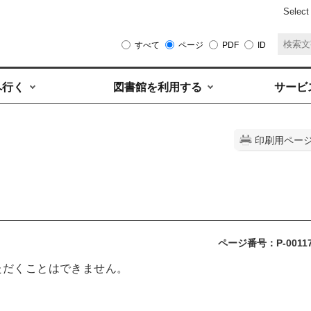
Select
すべて
ページ
PDF
ID
へ行く
図書館を利用する
サービ
印刷用ペー
ページ番号：P-0011
ただくことはできません。