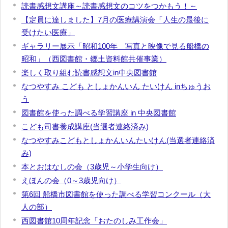
読書感想文講座～読書感想文のコツをつかもう！～
【定員に達しました】7月の医療講演会「人生の最後に
受けたい医療」
ギャラリー展示「昭和100年 写真と映像で見る船橋の
昭和」（西図書館・郷土資料館共催事業）
楽しく取り組む読書感想文in中央図書館
なつやすみ こども としょかんいん たいけん inちゅうお
う
図書館を使った調べる学習講座 in 中央図書館
こども司書養成講座(当選者連絡済み)
なつやすみこどもとしょかんいんたいけん(当選者連絡済
み)
本とおはなしの会（3歳児～小学生向け）
えほんの会（0～3歳児向け）
第6回 船橋市図書館を使った調べる学習コンクール（大
人の部）
西図書館10周年記念「おたのしみ工作会」