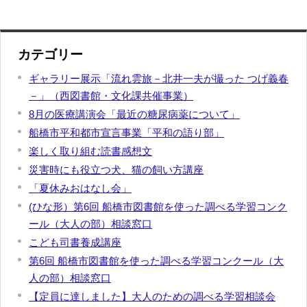
カテゴリー
ギャラリー展示「流れ雲旅－北井一夫が撮った つげ義春
－」（西図書館・文化課共催事業）
8月の医療講演会「最近の糖尿病薬について」
船橋市平和都市宣言事業「平和の語り部」
楽しく取り組む読書感想文
災害時にも役立つ犬、猫の飼い方講座
「夏休みおはなし会」
(ひな形）第6回 船橋市図書館を使った調べる学習コンク
ール（大人の部）相談窓口
こども司書養成講座
第6回 船橋市図書館を使った調べる学習コンクール（大
人の部）相談窓口
【定員に達しました】大人のための調べる学習相談会