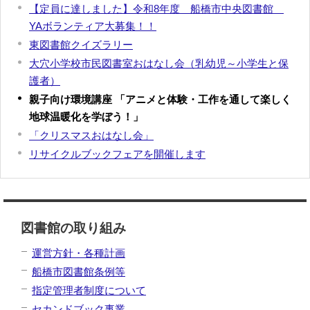
【定員に達しました】令和8年度 船橋市中央図書館
YAボランティア大募集！！
東図書館クイズラリー
大穴小学校市民図書室おはなし会（乳幼児～小学生と保
護者）
親子向け環境講座 「アニメと体験・工作を通して楽しく
地球温暖化を学ぼう！」
「クリスマスおはなし会」
リサイクルブックフェアを開催します
図書館の取り組み
運営方針・各種計画
船橋市図書館条例等
指定管理者制度について
セカンドブック事業