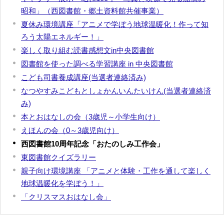
昭和」（西図書館・郷土資料館共催事業）
夏休み環境講座「アニメで学ぼう地球温暖化！作って知
ろう太陽エネルギー！」
楽しく取り組む読書感想文in中央図書館
図書館を使った調べる学習講座 in 中央図書館
こども司書養成講座(当選者連絡済み)
なつやすみこどもとしょかんいんたいけん(当選者連絡済
み)
本とおはなしの会（3歳児～小学生向け）
えほんの会（0～3歳児向け）
西図書館10周年記念「おたのしみ工作会」
東図書館クイズラリー
親子向け環境講座 「アニメと体験・工作を通して楽しく
地球温暖化を学ぼう！」
「クリスマスおはなし会」