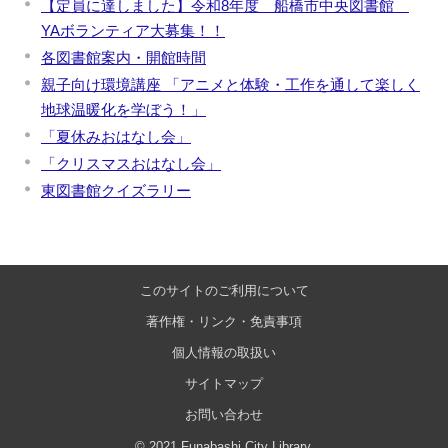
【定員に達しました】令和8年度 船橋市中央図書館
YAボランティア大募集！！
各図書館案内・開館時間
親子向け環境講座 「アニメと体験・工作を通して楽しく
地球温暖化を学ぼう！」
「夏休みおはなし会」
「クリスマスおはなし会」
東図書館クイズラリー
このサイトのご利用について
著作権・リンク・免責事項
個人情報の取扱い
サイトマップ
お問い合わせ
© 2021 Funabashi City Library.