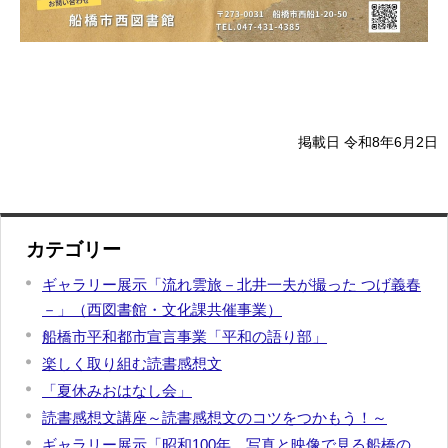
掲載日 令和8年6月2日
カテゴリー
ギャラリー展示「流れ雲旅－北井一夫が撮った つげ義春
－」（西図書館・文化課共催事業）
船橋市平和都市宣言事業「平和の語り部」
楽しく取り組む読書感想文
「夏休みおはなし会」
読書感想文講座～読書感想文のコツをつかもう！～
ギャラリー展示「昭和100年 写真と映像で見る船橋の