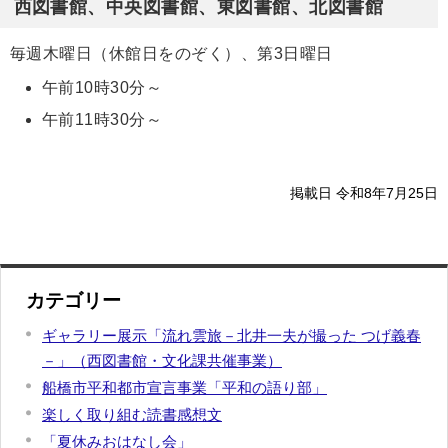
西図書館、中央図書館、東図書館、北図書館
毎週木曜日（休館日をのぞく）、第3日曜日
午前10時30分～
午前11時30分～
掲載日 令和8年7月25日
カテゴリー
ギャラリー展示「流れ雲旅－北井一夫が撮った つげ義春
－」（西図書館・文化課共催事業）
船橋市平和都市宣言事業「平和の語り部」
楽しく取り組む読書感想文
「夏休みおはなし会」