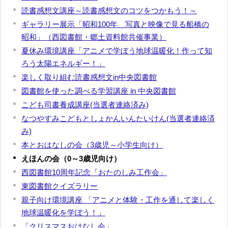
読書感想文講座～読書感想文のコツをつかもう！～
ギャラリー展示「昭和100年 写真と映像で見る船橋の
昭和」（西図書館・郷土資料館共催事業）
夏休み環境講座「アニメで学ぼう地球温暖化！作って知
ろう太陽エネルギー！」
楽しく取り組む読書感想文in中央図書館
図書館を使った調べる学習講座 in 中央図書館
こども司書養成講座(当選者連絡済み)
なつやすみこどもとしょかんいんたいけん(当選者連絡済
み)
本とおはなしの会（3歳児～小学生向け）
えほんの会（0～3歳児向け）
西図書館10周年記念「おたのしみ工作会」
東図書館クイズラリー
親子向け環境講座 「アニメと体験・工作を通して楽しく
地球温暖化を学ぼう！」
「クリスマスおはなし会」