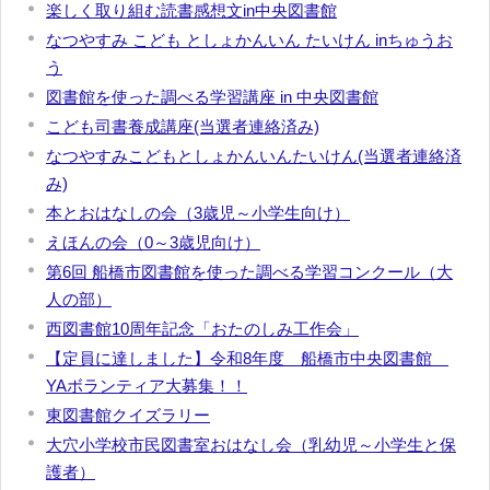
楽しく取り組む読書感想文in中央図書館
なつやすみ こども としょかんいん たいけん inちゅうお
う
図書館を使った調べる学習講座 in 中央図書館
こども司書養成講座(当選者連絡済み)
なつやすみこどもとしょかんいんたいけん(当選者連絡済
み)
本とおはなしの会（3歳児～小学生向け）
えほんの会（0～3歳児向け）
第6回 船橋市図書館を使った調べる学習コンクール（大
人の部）
西図書館10周年記念「おたのしみ工作会」
【定員に達しました】令和8年度 船橋市中央図書館
YAボランティア大募集！！
東図書館クイズラリー
大穴小学校市民図書室おはなし会（乳幼児～小学生と保
護者）