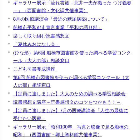
ギャラリー展示「流れ雲旅－北井一夫が撮った つげ義春
－」（西図書館・文化課共催事業）
8月の医療講演会「最近の糖尿病薬について」
船橋市平和都市宣言事業「平和の語り部」
楽しく取り組む読書感想文
「夏休みおはなし会」
(ひな形）第6回 船橋市図書館を使った調べる学習コンク
ール（大人の部）相談窓口
こども司書養成講座
第6回 船橋市図書館を使った調べる学習コンクール（大
人の部）相談窓口
【定員に達しました】大人のための調べる学習相談会
読書感想文講座～読書感想文のコツをつかもう！～
【定員に達しました】7月の医療講演会「人生の最後に
受けたい医療」
ギャラリー展示「昭和100年 写真と映像で見る船橋の
昭和」（西図書館・郷土資料館共催事業）