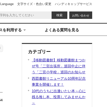
 Language
文字サイズ・色合い変更
ハンディキャップサービス
お問い合わせ
スを利用する
よくある質問を見る
ジ
カテゴリー
【移動図書館】移動図書館まつか
ぜ号「二宮出張所」巡回中止に伴
う「二宮小学校」巡回のお知らせ
西図書館リニューアル10周年記念
事業を開催します！
10代のうちに出逢いたい本～心に
残る推し本、投票してみませんか
54
～