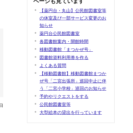
ページも見ています
【薬円台・丸山】公民館図書室等
の休室及び一部サービス変更のお
知らせ
薬円台公民館図書室
各図書館案内・開館時間
移動図書館「まつかぜ号」
図書館資料利用券を作る
よくある質問
【移動図書館】移動図書館まつか
ぜ号「二宮出張所」巡回中止に伴
う「二宮小学校」巡回のお知らせ
予約やリクエストをする
公民館図書室等
日
大型絵本の貸出を行っています