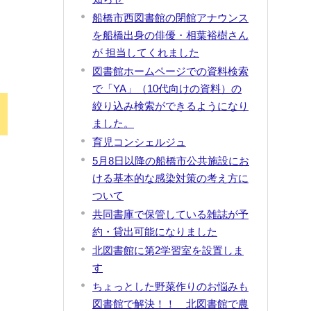
船橋市西図書館の閉館アナウンス
を船橋出身の俳優・相葉裕樹さん
が 担当してくれました
図書館ホームページでの資料検索
で「YA」（10代向けの資料）の
絞り込み検索ができるようになり
ました。
育児コンシェルジュ
5月8日以降の船橋市公共施設にお
ける基本的な感染対策の考え方に
ついて
共同書庫で保管している雑誌が予
約・貸出可能になりました
北図書館に第2学習室を設置しま
す
ちょっとした野菜作りのお悩みも
図書館で解決！！ 北図書館で農