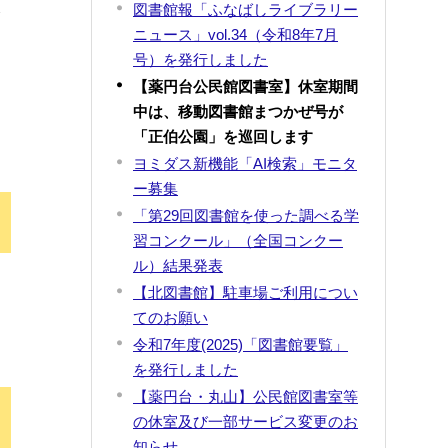
水
図書館報「ふなばしライブラリー
ニュース」vol.34（令和8年7月
号）を発行しました
【薬円台公民館図書室】休室期間
。
中は、移動図書館まつかぜ号が
「正伯公園」を巡回します
ヨミダス新機能「AI検索」モニタ
ー募集
「第29回図書館を使った調べる学
習コンクール」（全国コンクー
ル）結果発表
【北図書館】駐車場ご利用につい
てのお願い
令和7年度(2025)「図書館要覧」
を発行しました
【薬円台・丸山】公民館図書室等
の休室及び一部サービス変更のお
知らせ