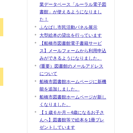
業データベース「ルーラル電子図
書館」が使えるようになりまし
た！
ふなばし市民活動パネル展示
大型絵本の貸出を行っています
【船橋市図書館電子書籍サービ
ス】メールフォームから利用申込
みができるようになりました。
(重要）図書館のメールアドレス
について
船橋市図書館ホームページに新機
能を追加しました。
船橋市図書館ホームページが新し
くなりました。
【１歳６か月～4歳になるお子さ
んへ】図書館等で絵本を1冊プレ
ゼントしています