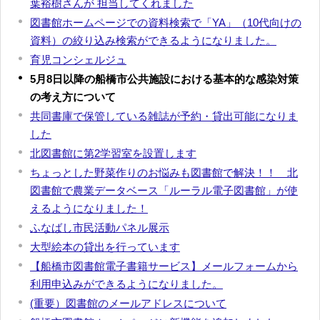
葉裕樹さんが 担当してくれました
図書館ホームページでの資料検索で「YA」（10代向けの
資料）の絞り込み検索ができるようになりました。
育児コンシェルジュ
5月8日以降の船橋市公共施設における基本的な感染対策
の考え方について
共同書庫で保管している雑誌が予約・貸出可能になりま
した
北図書館に第2学習室を設置します
ちょっとした野菜作りのお悩みも図書館で解決！！ 北
図書館で農業データベース「ルーラル電子図書館」が使
えるようになりました！
ふなばし市民活動パネル展示
大型絵本の貸出を行っています
【船橋市図書館電子書籍サービス】メールフォームから
利用申込みができるようになりました。
(重要）図書館のメールアドレスについて