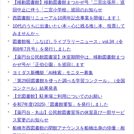
【移動図書館】移動図書館まつかぜ号「二宮出張所」巡
回中止に伴う「二宮小学校」巡回のお知らせ
西図書館リニューアル10周年記念事業を開催します！
10代のうちに出逢いたい本～心に残る推し本、投票して
みませんか～
図書館報「ふなばしライブラリーニュース」vol.34（令
和8年7月号）を発行しました
【薬円台公民館図書室】休室期間中は、移動図書館まつ
かぜ号が「正伯公園」を巡回します
ヨミダス新機能「AI検索」モニター募集
「第29回図書館を使った調べる学習コンクール」（全国
コンクール）結果発表
【北図書館】駐車場ご利用についてのお願い
令和7年度(2025)「図書館要覧」を発行しました
【薬円台・丸山】公民館図書室等の休室及び一部サービ
ス変更のお知らせ
船橋市西図書館の閉館アナウンスを船橋出身の俳優・相