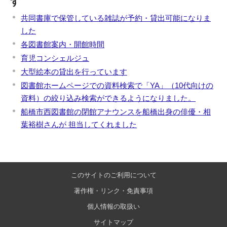
す
共同書庫で保管している雑誌が予約・貸出可能になりま
した
各図書館案内・開館時間
育児コンシェルジュ
大型絵本の貸出を行っています
図書館ホームページでの資料検索で「YA」（10代向けの
資料）の絞り込み検索ができるようになりました。
船橋市西図書館の閉館アナウンスを船橋出身の俳優・相
葉裕樹さんが 担当してくれました
このサイトのご利用について
著作権・リンク・免責事項
個人情報の取扱い
サイトマップ