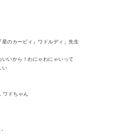
『星のカービィ』ワドルディ」先生
わいいから！わにゃわにゃいって
しい
N. ワドちゃん
た。