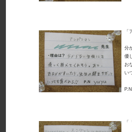
「
分
優
お
い
P.N
「