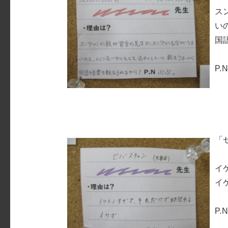
ス
い
国
P.
「
イ
イ
P.