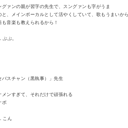
ングァンの親が習字の先生で、スングァンも字がうま
のと、メインボーカルとして活やくしていて、歌もうまいか
語も音楽も教えられるから！
N. ぷぷ。
セバスチャン（黒執事）」先生
ケメンすぎて、それだけで頑張れる
ケボ
N. こん