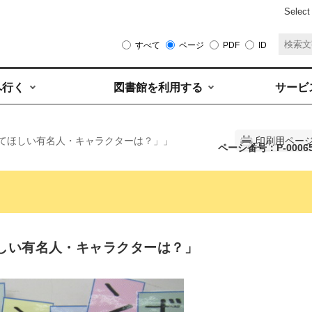
Select
すべて
ページ
PDF
ID
へ行く
図書館を利用する
サービ
ってほしい有名人・キャラクターは？」」
印刷用ペー
ページ番号：P-0006
しい有名人・キャラクターは？」