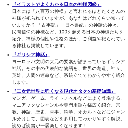
『イラストでよくわかる日本の神様図鑑』
日本には「八百万の神様」と言われるほどたくさんの
神様が祀られていますが、あなたはどれくらい知って
いますか？ 「古事記」「日本書紀」の神話の神々、
民間信仰の神様など、100を超える日本の神様たちを
紹介。神様の個性や性格のほか、ご利益や祀られてい
る神社も掲載しています。
『ギリシア神話』
ヨーロッパ文明の大元の要素が詰まっているギリシア
神話。その中の代表的な物語を、世界の創造、神々、
英雄、人間の運命など、系統立ててわかりやすく紹介
します。
『二次元世界に強くなる現代オタクの基礎知識』
マンガ、ゲーム、ライトノベルなどによく登場する、
マニアックなジャンルや専門用語を幅広く紹介。宗
教、神話、歴史、軍事、科学、オカルトなどにジャン
ル分けして、図表などを多用してわかりやすく解説。
読めば読書が一層楽しくなります！