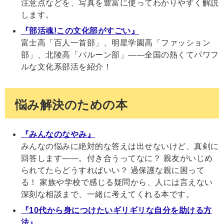
注意点などを、写真を豊富に使ってわかりやすく解説
します。
『部活魂!この文化部がすごい』
富士高「百人一首部」、明星学園高「ファッション
部」、北陵高「バルーン部」――全国の熱くてパワフ
ルな文化系部活を紹介！
悩み解決のための本
『みんなのなやみ』
みんなの悩みに絶対的な答えは出せないけど、真剣に
回答します――。付き合うってなに？ 親友がいじめ
られてたらどうすればいい？ 過保護な親に困って
る！ 家族や学校で感じる疑問から、人には言えない
深刻な相談まで、一緒に考えてくれる本です。
『10代から身につけたいギリギリな自分を助ける方
法』