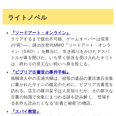
ライトノベル
『ソードアート・オンライン』
クリアするまで脱出不可能、ゲームオーバーは現実
の“死”──。謎の次世代MMO『ソードアート・オンラ
イン（SAO）』を舞台に、生き残りをかけたデスバ
トルが幕を開けた。いち早く状況を受け入れたキリト
は、終わりの見えない戦いへ身を投じる。
『ビブリア古書堂の事件手帖』
就職浪人中の五浦大輔は、祖母の遺品の夏目漱石全集
に書かれたサインの鑑定のために、ビブリア古書堂を
訪れる。店主の篠川栞子は人見知りだが、その膨大な
古書の知識で全集にまつわる謎を読み解く。 登場す
る名作も読みたくなる“古書と秘密”の物語。
『スパイ教室』