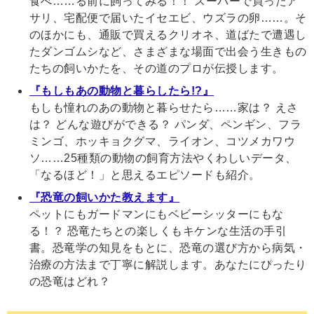
食べ……る前に飼ってみる！！ スーパーで買ったア
サリ、宅配便で届いたイセエビ、ウズラの卵……。そ
のほかにも、通販で買えるクリオネ、道ばたで遭遇し
たダンゴムシなど、さまざまな場面で出会う生きもの
たちの飼いかたを、その道のプロが伝授します。
『もしもあの動物と暮らしたら!?』
もしも憧れのあの動物と暮らせたら……家は？ えさ
は？ どんな遊びができる？ パンダ、ペンギン、フラ
ミンゴ、ホッキョクグマ、ライオン、コツメカワウ
ソ……25種類の動物の飼育方法やくわしいデータ、
「なるほど！」と思えるエピソードも紹介。
『恐竜の飼いかた教えます』
ペットにもガードマンにもベビーシッターにもな
る！？ 恐竜たちとの楽しくもキケンな生活の手引
書。恐竜学の知見をもとに、恐竜の選び方から病気・
治療の方法まで丁寧に解説します。あなたにぴったり
の恐竜はどれ？