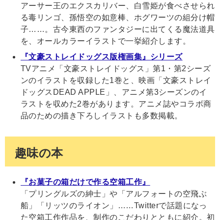
アーサー王のエクスカリバー、白雪姫が食べさせられ
る毒リンゴ、孫悟空の如意棒、ホグワーツの組分け帽
子……。古今東西のファンタジーに出てくる魔法道具
を、オールカラーイラストで一挙紹介します。
『文豪ストレイドッグス版権画集』シリーズ
TVアニメ「文豪ストレイドッグス」第1・第2シーズ
ンのイラストを収録した1巻と、映画「文豪ストレイ
ドッグスDEAD APPLE」、アニメ第3シーズンのイ
ラストを収めた2巻があります。アニメ誌やコラボ商
品のための描き下ろしイラストも多数掲載。
趣味の本
『お菓子の箱だけで作る空箱工作』
「プリングルズの紳士」や「アルフォートの空飛ぶ
船」「リッツのライオン」……Twitterで話題になっ
た空箱工作作品を、制作のこだわりとともに紹介。初