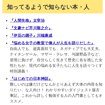
知ってるようで知らない本・人
『人間失格』太宰治
『文豪ナビ芥川龍之介』
『伊豆の踊子』川端康成
『悩める女子の教室で偉人が人生を語りだした』
自由人でも、超真面目でも、ネガティブでも大丈夫。
ナイチンゲール、マザー・テレサ、与謝野晶子など、
逆境に負けず、自分らしく生きて歴史に名を残した女
性たちが、現代の悩める女子たちに人生を語りつくす
特別講義！
『はじめての日本神話』
難しいのは嫌だけどなんかとりあえず大体の内容を知
りたい、な人向け！ わかりやすいダイジェスト版古
事記。これから詳しく勉強する人の入門書としてもオ
ススメ。