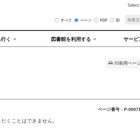
Select
すべて
ページ
PDF
ID
へ行く
図書館を利用する
サービ
印刷用ペー
ページ番号：P-0007
ただくことはできません。