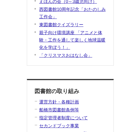
えほんの会（0～3歳児向け）
西図書館10周年記念「おたのしみ
工作会」
東図書館クイズラリー
親子向け環境講座 「アニメと体
験・工作を通して楽しく地球温暖
化を学ぼう！」
「クリスマスおはなし会」
図書館の取り組み
運営方針・各種計画
船橋市図書館条例等
指定管理者制度について
セカンドブック事業