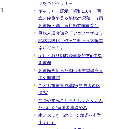
ツをつかもう！～
日
ギャラリー展示「昭和100年 写
真と映像で見る船橋の昭和」（西
図書館・郷土資料館共催事業）
夏休み環境講座「アニメで学ぼう
地球温暖化！作って知ろう太陽エ
ネルギー！」
楽しく取り組む読書感想文in中央
図書館
図書館を使った調べる学習講座 in
中央図書館
こども司書養成講座(当選者連絡
済み)
なつやすみこどもとしょかんいん
たいけん(当選者連絡済み)
本とおはなしの会（3歳児～小学
生向け）