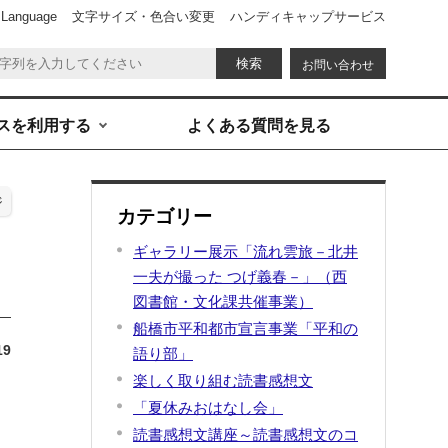
 Language
文字サイズ・色合い変更
ハンディキャップサービス
お問い合わせ
スを利用する
よくある質問を見る
ジ
カテゴリー
ギャラリー展示「流れ雲旅－北井
一夫が撮った つげ義春－」（西
図書館・文化課共催事業）
船橋市平和都市宣言事業「平和の
19
語り部」
楽しく取り組む読書感想文
「夏休みおはなし会」
読書感想文講座～読書感想文のコ