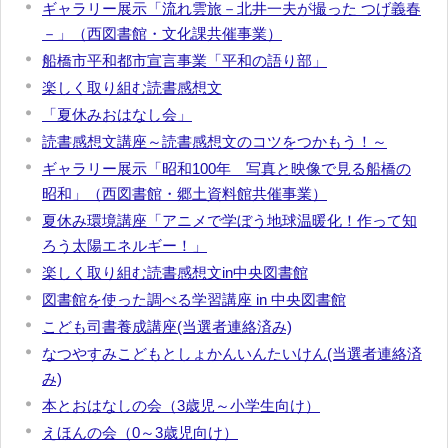
ギャラリー展示「流れ雲旅－北井一夫が撮った つげ義春
－」（西図書館・文化課共催事業）
船橋市平和都市宣言事業「平和の語り部」
楽しく取り組む読書感想文
「夏休みおはなし会」
読書感想文講座～読書感想文のコツをつかもう！～
ギャラリー展示「昭和100年 写真と映像で見る船橋の
昭和」（西図書館・郷土資料館共催事業）
夏休み環境講座「アニメで学ぼう地球温暖化！作って知
ろう太陽エネルギー！」
楽しく取り組む読書感想文in中央図書館
図書館を使った調べる学習講座 in 中央図書館
こども司書養成講座(当選者連絡済み)
なつやすみこどもとしょかんいんたいけん(当選者連絡済
み)
本とおはなしの会（3歳児～小学生向け）
えほんの会（0～3歳児向け）