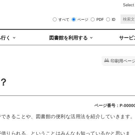
Select
すべて
ページ
PDF
ID
へ行く
図書館を利用する
サービ
印刷用ペー
？
ページ番号：P-0000
でできることや、図書館の便利な活用法を紹介していきます
が借りられる、ということはみんなも知っているかと思いま