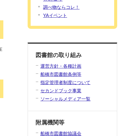
調べ物ならコレ！
YAイベント
在
図書館の取り組み
を
運営方針・各種計画
船橋市図書館条例等
指定管理者制度について
セカンドブック事業
ソーシャルメディア一覧
、
附属機関等
船橋市図書館協議会