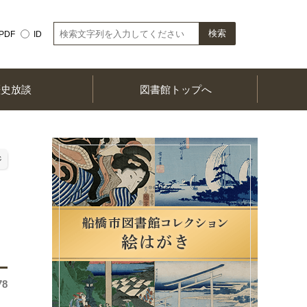
PDF
ID
歴史放談
図書館トップへ
ジ
78