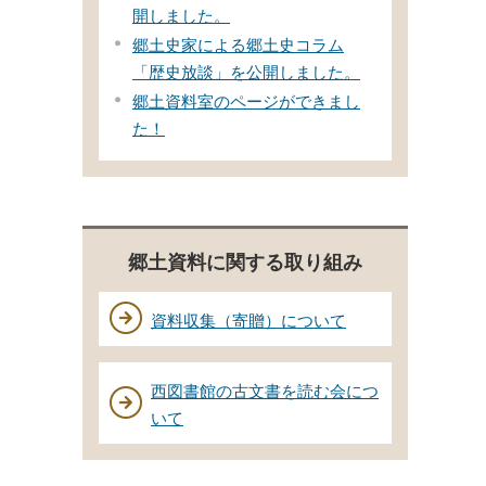
開しました。
郷土史家による郷土史コラム
「歴史放談」を公開しました。
郷土資料室のページができまし
た！
郷土資料に関する取り組み
資料収集（寄贈）について
西図書館の古文書を読む会につ
いて