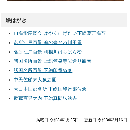
絵はがき
山海愛度図会 はやくにげたい下総葛西海苔
名所江戸百景 鴻の臺とね川風景
名所江戸百景 利根川ばらばら松
諸国名所百景 上総笠盛寺岩造り観音
諸国名所百景 下総印番ぬま
中天竺舶来大象之図
大日本国郡名所 下総国印番郡佐倉
武蔵百景之内 下総真間弘法寺
掲載日 令和3年1月25日
更新日 令和3年2月16日