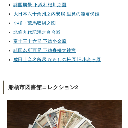
諸国勝景 下総利根川之図
大日本六十余州之内安房 里見の姫君伏姫
小柳・荒馬取組之図
北條九代記鴻之台合戦
富士三十六景 下総小金原
諸国名所百景 下総舟橋大神宮
成田土産名所尽 ならしの松原 旧小金ヶ原
船橋市図書館コレクション2