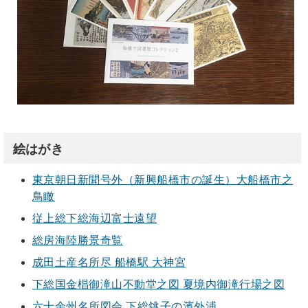
絵はがき
東京朝日新聞号外（新興船橋市の誕生）大船橋市之
鳥瞰
従上総下総海辺富士遠望
総房海陸勝景奇覧
成田土産名所尽 船橋駅 大神宮
下総国金椙御滝山不動堂之図 夏境内御滝行場之図
六十余州名所図会 下総銚子の濱外浦