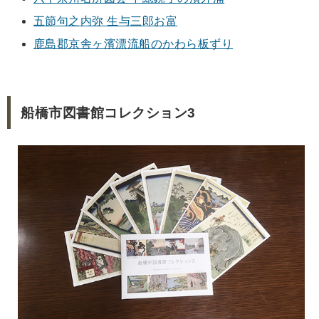
五節句之内弥 生与三郎お富
鹿島郡京舎ヶ濱漂流船のかわら板ずり
船橋市図書館コレクション3