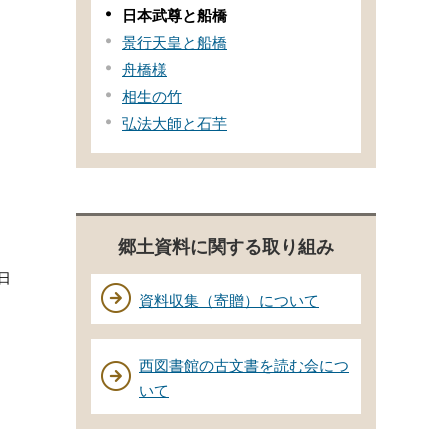
日本武尊と船橋
景行天皇と船橋
舟橋様
相生の竹
弘法大師と石芋
郷土資料に関する取り組み
日
資料収集（寄贈）について
西図書館の古文書を読む会につ
いて