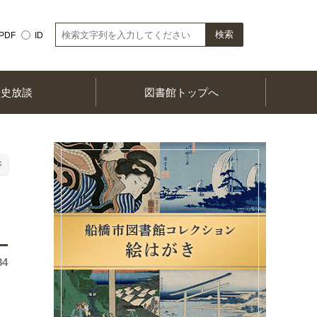
PDF
ID
歴史放談
図書館トップへ
ジ
84