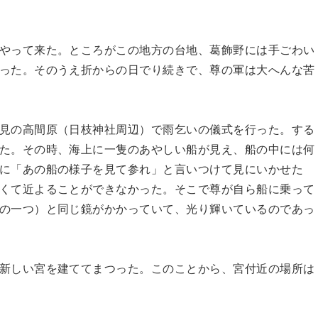
やって来た。ところがこの地方の台地、葛飾野には手ごわい
った。そのうえ折からの日でり続きで、尊の軍は大へんな苦
見の高間原（日枝神社周辺）で雨乞いの儀式を行った。する
た。その時、海上に一隻のあやしい船が見え、船の中には何
に「あの船の様子を見て参れ」と言いつけて見にいかせた
くて近よることができなかった。そこで尊が自ら船に乗って
の一つ）と同じ鏡がかかっていて、光り輝いているのであっ
新しい宮を建ててまつった。このことから、宮付近の場所は