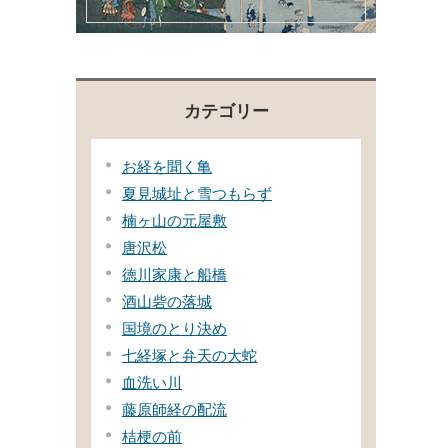
カテゴリー
お経を聞く亀
夏見城址と雪つもらず
楠ヶ山の元屋敷
唐沢松
徳川家康と船橋
酒山砦の落城
国境のとり決め
七経塚と弁天の大蛇
血洗い川
藤原師経の配流
桔梗の前