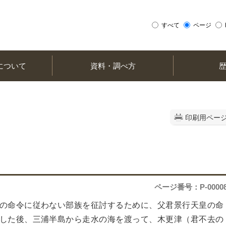
すべて
ページ
について
資料・調べ方
印刷用ペー
ページ番号：P-0000
の命令に従わない部族を征討するために、父君景行天皇の命
した後、三浦半島から走水の海を渡って、木更津（君不去の