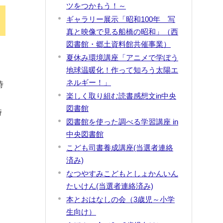
ツをつかもう！～
ギャラリー展示「昭和100年 写
真と映像で見る船橋の昭和」（西
図書館・郷土資料館共催事業）
夏休み環境講座「アニメで学ぼう
地球温暖化！作って知ろう太陽エ
ネルギー！」
時
楽しく取り組む読書感想文in中央
図書館
時
図書館を使った調べる学習講座 in
中央図書館
こども司書養成講座(当選者連絡
済み)
なつやすみこどもとしょかんいん
たいけん(当選者連絡済み)
本とおはなしの会（3歳児～小学
生向け）