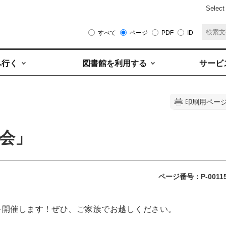
Select
すべて
ページ
PDF
ID
へ行く
図書館を利用する
サービ
印刷用ペー
会」
ページ番号：P-0011
を開催します！ぜひ、ご家族でお越しください。