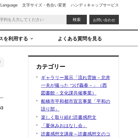
 Language
文字サイズ・色合い変更
ハンディキャップサービス
お問い合わせ
スを利用する
よくある質問を見る
ジ
カテゴリー
ギャラリー展示「流れ雲旅－北井
一夫が撮った つげ義春－」（西
図書館・文化課共催事業）
船橋市平和都市宣言事業「平和の
53
語り部」
楽しく取り組む読書感想文
「夏休みおはなし会」
読書感想文講座～読書感想文のコ