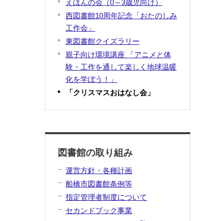
えほんの会（0～3歳児向け）
西図書館10周年記念「おたのしみ
工作会」
東図書館クイズラリー
親子向け環境講座 「アニメと体
験・工作を通して楽しく地球温暖
化を学ぼう！」
「クリスマスおはなし会」
図書館の取り組み
運営方針・各種計画
船橋市図書館条例等
指定管理者制度について
セカンドブック事業