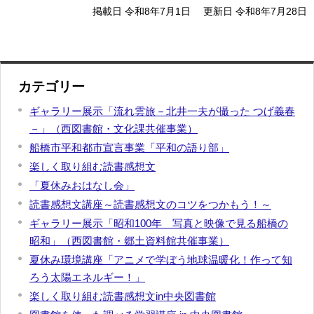
掲載日 令和8年7月1日
更新日 令和8年7月28日
カテゴリー
ギャラリー展示「流れ雲旅－北井一夫が撮った つげ義春
－」（西図書館・文化課共催事業）
船橋市平和都市宣言事業「平和の語り部」
楽しく取り組む読書感想文
「夏休みおはなし会」
読書感想文講座～読書感想文のコツをつかもう！～
ギャラリー展示「昭和100年 写真と映像で見る船橋の
昭和」（西図書館・郷土資料館共催事業）
夏休み環境講座「アニメで学ぼう地球温暖化！作って知
ろう太陽エネルギー！」
楽しく取り組む読書感想文in中央図書館