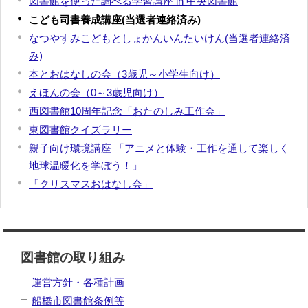
図書館を使った調べる学習講座 in 中央図書館
こども司書養成講座(当選者連絡済み)
なつやすみこどもとしょかんいんたいけん(当選者連絡済
み)
本とおはなしの会（3歳児～小学生向け）
えほんの会（0～3歳児向け）
西図書館10周年記念「おたのしみ工作会」
東図書館クイズラリー
親子向け環境講座 「アニメと体験・工作を通して楽しく
地球温暖化を学ぼう！」
「クリスマスおはなし会」
図書館の取り組み
運営方針・各種計画
船橋市図書館条例等