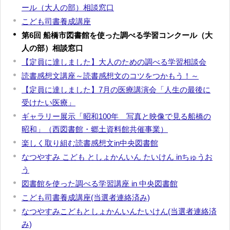
ール（大人の部）相談窓口
こども司書養成講座
第6回 船橋市図書館を使った調べる学習コンクール（大
人の部）相談窓口
【定員に達しました】大人のための調べる学習相談会
読書感想文講座～読書感想文のコツをつかもう！～
【定員に達しました】7月の医療講演会「人生の最後に
受けたい医療」
ギャラリー展示「昭和100年 写真と映像で見る船橋の
昭和」（西図書館・郷土資料館共催事業）
楽しく取り組む読書感想文in中央図書館
なつやすみ こども としょかんいん たいけん inちゅうお
う
図書館を使った調べる学習講座 in 中央図書館
こども司書養成講座(当選者連絡済み)
なつやすみこどもとしょかんいんたいけん(当選者連絡済
み)