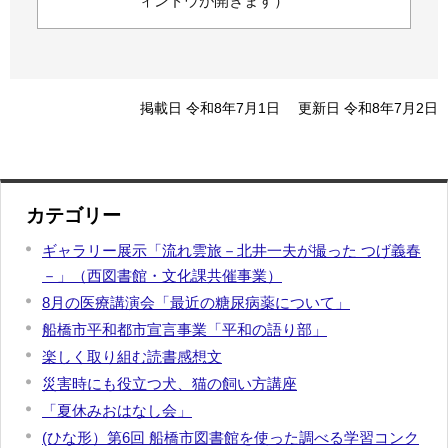
ィンドウが開きます）
掲載日 令和8年7月1日
更新日 令和8年7月2日
カテゴリー
ギャラリー展示「流れ雲旅－北井一夫が撮った つげ義春
－」（西図書館・文化課共催事業）
8月の医療講演会「最近の糖尿病薬について」
船橋市平和都市宣言事業「平和の語り部」
楽しく取り組む読書感想文
災害時にも役立つ犬、猫の飼い方講座
「夏休みおはなし会」
(ひな形）第6回 船橋市図書館を使った調べる学習コンク