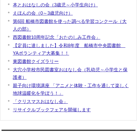
本とおはなしの会（3歳児～小学生向け）
えほんの会（0～3歳児向け）
第6回 船橋市図書館を使った調べる学習コンクール（大
人の部）
西図書館10周年記念「おたのしみ工作会」
【定員に達しました】令和8年度 船橋市中央図書館
YAボランティア大募集！！
東図書館クイズラリー
大穴小学校市民図書室おはなし会（乳幼児～小学生と保
護者）
親子向け環境講座 「アニメと体験・工作を通して楽しく
地球温暖化を学ぼう！」
「クリスマスおはなし会」
リサイクルブックフェアを開催します