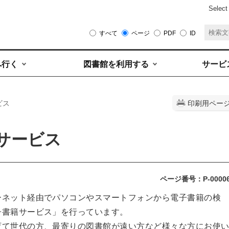
Select
すべて
ページ
PDF
ID
へ行く
図書館を利用する
サービ
ビス
印刷用ペー
サービス
ページ番号：P-0000
ーネット経由でパソコンやスマートフォンから電子書籍の検
子書籍サービス」を行っています。
育て世代の方、最寄りの図書館が遠い方など様々な方にお使