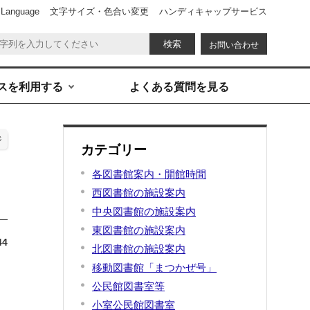
 Language
文字サイズ・色合い変更
ハンディキャップサービス
お問い合わせ
スを利用する
よくある質問を見る
ジ
カテゴリー
各図書館案内・開館時間
西図書館の施設案内
中央図書館の施設案内
東図書館の施設案内
44
北図書館の施設案内
移動図書館「まつかぜ号」
公民館図書室等
小室公民館図書室