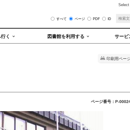
Select
すべて
ページ
PDF
ID
へ行く
図書館を利用する
サービ
印刷用ペー
ページ番号：P-0002