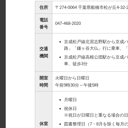
住所
〒274-0064 千葉県船橋市松が丘4-32-
電話
047-468-2020
番号
京成松戸線北習志野駅から京成
路」「鎌ヶ谷大仏」行に乗車、「
交通
機関
京成松戸線高根公団駅から京成
車、徒歩3分
開室
火曜日から日曜日
時間
午前9時30分～午後5時
月曜日
祝休日
※祝日が日曜日と重なる場合の
休室
図書整理日（7・8月を除く毎月