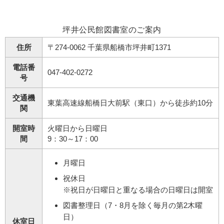
坪井公民館図書室のご案内
住所
〒274-0062 千葉県船橋市坪井町1371
電話番
047-402-0272
号
交通機
東葉高速線船橋日大前駅（東口）から徒歩約10分
関
開室時
火曜日から日曜日
間
9：30～17：00
月曜日
祝休日
※祝日が日曜日と重なる場合の日曜日は開室
図書整理日（7・8月を除く毎月の第2木曜
日）
休室日