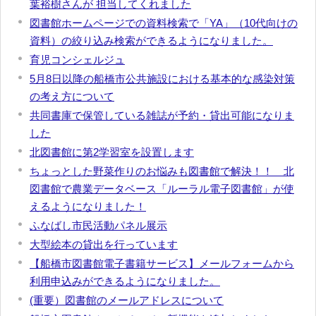
葉裕樹さんが 担当してくれました
図書館ホームページでの資料検索で「YA」（10代向けの
資料）の絞り込み検索ができるようになりました。
育児コンシェルジュ
5月8日以降の船橋市公共施設における基本的な感染対策
の考え方について
共同書庫で保管している雑誌が予約・貸出可能になりま
した
北図書館に第2学習室を設置します
ちょっとした野菜作りのお悩みも図書館で解決！！ 北
図書館で農業データベース「ルーラル電子図書館」が使
えるようになりました！
ふなばし市民活動パネル展示
大型絵本の貸出を行っています
【船橋市図書館電子書籍サービス】メールフォームから
利用申込みができるようになりました。
(重要）図書館のメールアドレスについて