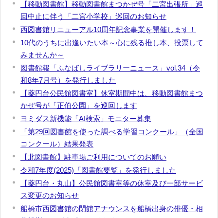
【移動図書館】移動図書館まつかぜ号「二宮出張所」巡
回中止に伴う「二宮小学校」巡回のお知らせ
西図書館リニューアル10周年記念事業を開催します！
10代のうちに出逢いたい本～心に残る推し本、投票して
みませんか～
図書館報「ふなばしライブラリーニュース」vol.34（令
和8年7月号）を発行しました
【薬円台公民館図書室】休室期間中は、移動図書館まつ
かぜ号が「正伯公園」を巡回します
ヨミダス新機能「AI検索」モニター募集
「第29回図書館を使った調べる学習コンクール」（全国
コンクール）結果発表
【北図書館】駐車場ご利用についてのお願い
令和7年度(2025)「図書館要覧」を発行しました
【薬円台・丸山】公民館図書室等の休室及び一部サービ
ス変更のお知らせ
船橋市西図書館の閉館アナウンスを船橋出身の俳優・相