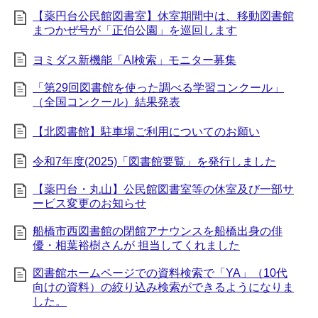
【薬円台公民館図書室】休室期間中は、移動図書館
まつかぜ号が「正伯公園」を巡回します
ヨミダス新機能「AI検索」モニター募集
「第29回図書館を使った調べる学習コンクール」
（全国コンクール）結果発表
【北図書館】駐車場ご利用についてのお願い
令和7年度(2025)「図書館要覧」を発行しました
【薬円台・丸山】公民館図書室等の休室及び一部サ
ービス変更のお知らせ
船橋市西図書館の閉館アナウンスを船橋出身の俳
優・相葉裕樹さんが 担当してくれました
図書館ホームページでの資料検索で「YA」（10代
向けの資料）の絞り込み検索ができるようになりま
した。