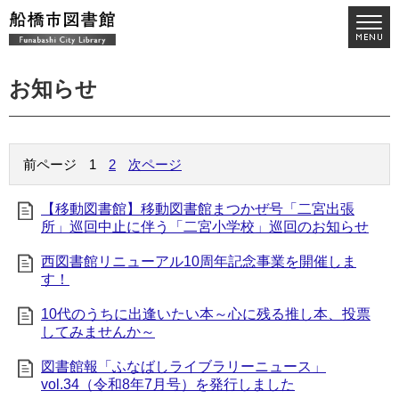
お知らせ
前ページ
1
2
次ページ
【移動図書館】移動図書館まつかぜ号「二宮出張
所」巡回中止に伴う「二宮小学校」巡回のお知らせ
西図書館リニューアル10周年記念事業を開催しま
す！
10代のうちに出逢いたい本～心に残る推し本、投票
してみませんか～
図書館報「ふなばしライブラリーニュース」
vol.34（令和8年7月号）を発行しました