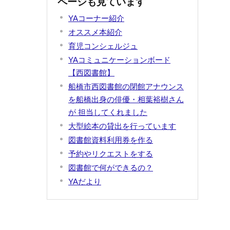
ページも見ています
YAコーナー紹介
オススメ本紹介
育児コンシェルジュ
YAコミュニケーションボード
【西図書館】
船橋市西図書館の閉館アナウンス
を船橋出身の俳優・相葉裕樹さん
が 担当してくれました
大型絵本の貸出を行っています
図書館資料利用券を作る
予約やリクエストをする
図書館で何ができるの？
YAだより