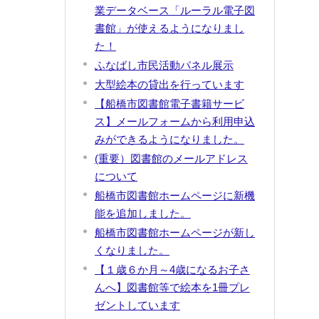
業データベース「ルーラル電子図
書館」が使えるようになりまし
た！
ふなばし市民活動パネル展示
大型絵本の貸出を行っています
【船橋市図書館電子書籍サービ
ス】メールフォームから利用申込
みができるようになりました。
(重要）図書館のメールアドレス
について
船橋市図書館ホームページに新機
能を追加しました。
船橋市図書館ホームページが新し
くなりました。
【１歳６か月～4歳になるお子さ
んへ】図書館等で絵本を1冊プレ
ゼントしています