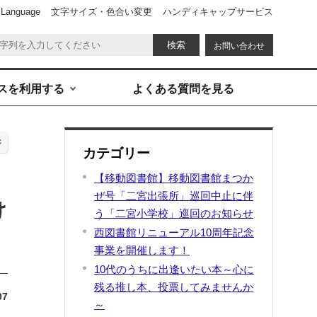
 Language
文字サイズ・色合い変更
ハンディキャップサービス
お問い合わせ
スを利用する
よくある質問を見る
ジ
カテゴリー
【移動図書館】移動図書館まつか
ぜ号「二宮出張所」巡回中止に伴
け
う「二宮小学校」巡回のお知らせ
西図書館リニューアル10周年記念
。
事業を開催します！
10代のうちに出逢いたい本～心に
残る推し本、投票してみませんか
07
～