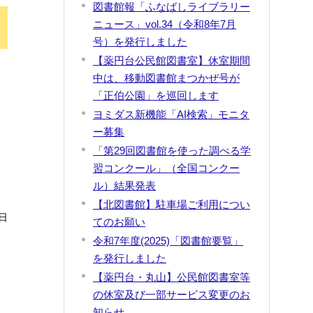
図書館報「ふなばしライブラリー
ニュース」vol.34（令和8年7月
号）を発行しました
【薬円台公民館図書室】休室期間
」
中は、移動図書館まつかぜ号が
「正伯公園」を巡回します
ヨミダス新機能「AI検索」モニタ
ー募集
「第29回図書館を使った調べる学
習コンクール」（全国コンクー
ル）結果発表
【北図書館】駐車場ご利用につい
日
てのお願い
令和7年度(2025)「図書館要覧」
を発行しました
【薬円台・丸山】公民館図書室等
の休室及び一部サービス変更のお
知らせ