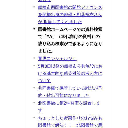
船橋市西図書館の閉館アナウンス
を船橋出身の俳優・相葉裕樹さん
が 担当してくれました
図書館ホームページでの資料検索
で「YA」（10代向けの資料）の
絞り込み検索ができるようになり
ました。
育児コンシェルジュ
5月8日以降の船橋市公共施設にお
ける基本的な感染対策の考え方に
ついて
共同書庫で保管している雑誌が予
約・貸出可能になりました
北図書館に第2学習室を設置しま
す
ちょっとした野菜作りのお悩みも
図書館で解決！！ 北図書館で農