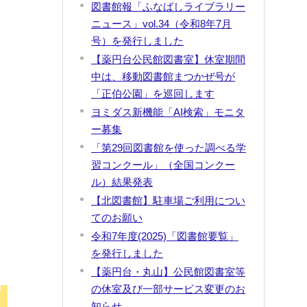
定
図書館報「ふなばしライブラリー
ニュース」vol.34（令和8年7月
号）を発行しました
【薬円台公民館図書室】休室期間
中は、移動図書館まつかぜ号が
「正伯公園」を巡回します
ヨミダス新機能「AI検索」モニタ
ー募集
「第29回図書館を使った調べる学
習コンクール」（全国コンクー
ル）結果発表
【北図書館】駐車場ご利用につい
てのお願い
令和7年度(2025)「図書館要覧」
を発行しました
【薬円台・丸山】公民館図書室等
の休室及び一部サービス変更のお
知らせ