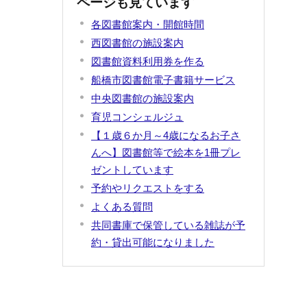
ページも見ています
各図書館案内・開館時間
西図書館の施設案内
図書館資料利用券を作る
船橋市図書館電子書籍サービス
中央図書館の施設案内
育児コンシェルジュ
【１歳６か月～4歳になるお子さ
んへ】図書館等で絵本を1冊プレ
ゼントしています
予約やリクエストをする
よくある質問
共同書庫で保管している雑誌が予
約・貸出可能になりました