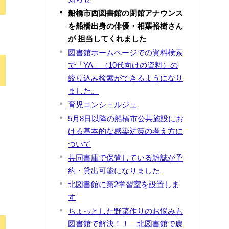
船橋市西図書館の閉館アナウンス
を船橋出身の俳優・相葉裕樹さん
が 担当してくれました
図書館ホームページでの資料検索
で「YA」（10代向けの資料）の
絞り込み検索ができるようになり
ました。
育児コンシェルジュ
5月8日以降の船橋市公共施設にお
ける基本的な感染対策の考え方に
ついて
共同書庫で保管している雑誌が予
約・貸出可能になりました
北図書館に第2学習室を設置しま
す
ちょっとした野菜作りのお悩みも
図書館で解決！！ 北図書館で農