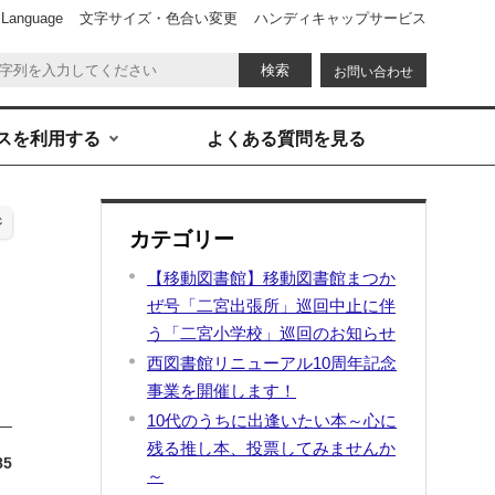
 Language
文字サイズ・色合い変更
ハンディキャップサービス
お問い合わせ
スを利用する
よくある質問を見る
ジ
カテゴリー
【移動図書館】移動図書館まつか
ぜ号「二宮出張所」巡回中止に伴
う「二宮小学校」巡回のお知らせ
西図書館リニューアル10周年記念
事業を開催します！
10代のうちに出逢いたい本～心に
残る推し本、投票してみませんか
85
～