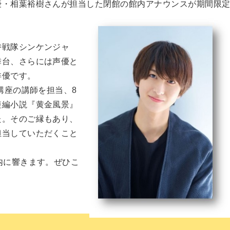
優・相葉裕樹さんが担当した閉館の館内アナウンスが期間限
侍戦隊シンケンジャ
舞台、さらには声優と
俳優です。
講座の講師を担当、8
短編小説『黄金風景』
た。そのご縁もあり、
担当していただくこと
内に響きます。ぜひこ
！