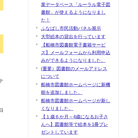
業データベース「ルーラル電子図
書館」が使えるようになりまし
た！
ふなばし市民活動パネル展示
大型絵本の貸出を行っています
【船橋市図書館電子書籍サービ
ス】メールフォームから利用申込
みができるようになりました。
(重要）図書館のメールアドレス
ル
について
テ
船橋市図書館ホームページに新機
能を追加しました。
船橋市図書館ホームページが新し
くなりました。
日
【１歳６か月～4歳になるお子さ
んへ】図書館等で絵本を1冊プレ
ゼントしています