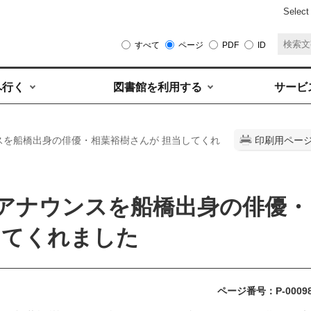
Select
すべて
ページ
PDF
ID
へ行く
図書館を利用する
サービ
スを船橋出身の俳優・相葉裕樹さんが 担当してくれ
印刷用ペー
アナウンスを船橋出身の俳優・
してくれました
ページ番号：P-0009