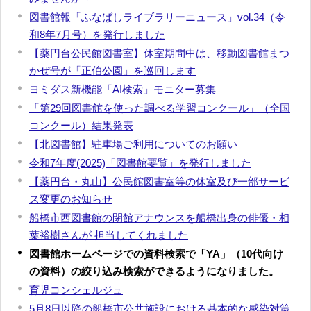
図書館報「ふなばしライブラリーニュース」vol.34（令
和8年7月号）を発行しました
【薬円台公民館図書室】休室期間中は、移動図書館まつ
かぜ号が「正伯公園」を巡回します
ヨミダス新機能「AI検索」モニター募集
「第29回図書館を使った調べる学習コンクール」（全国
コンクール）結果発表
【北図書館】駐車場ご利用についてのお願い
令和7年度(2025)「図書館要覧」を発行しました
【薬円台・丸山】公民館図書室等の休室及び一部サービ
ス変更のお知らせ
船橋市西図書館の閉館アナウンスを船橋出身の俳優・相
葉裕樹さんが 担当してくれました
図書館ホームページでの資料検索で「YA」（10代向け
の資料）の絞り込み検索ができるようになりました。
育児コンシェルジュ
5月8日以降の船橋市公共施設における基本的な感染対策