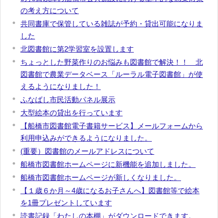
の考え方について
共同書庫で保管している雑誌が予約・貸出可能になりま
した
北図書館に第2学習室を設置します
ちょっとした野菜作りのお悩みも図書館で解決！！ 北
図書館で農業データベース「ルーラル電子図書館」が使
えるようになりました！
ふなばし市民活動パネル展示
大型絵本の貸出を行っています
【船橋市図書館電子書籍サービス】メールフォームから
利用申込みができるようになりました。
(重要）図書館のメールアドレスについて
船橋市図書館ホームページに新機能を追加しました。
船橋市図書館ホームページが新しくなりました。
【１歳６か月～4歳になるお子さんへ】図書館等で絵本
を1冊プレゼントしています
読書記録「わたしの本棚」がダウンロードできます。