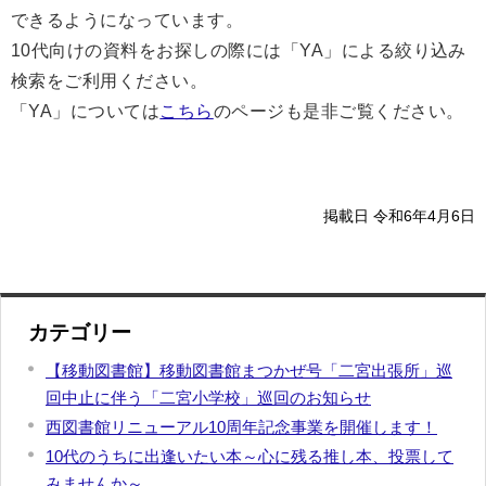
できるようになっています。
10代向けの資料をお探しの際には「YA」による絞り込み
検索をご利用ください。
「YA」については
こちら
のページも是非ご覧ください。
掲載日 令和6年4月6日
カテゴリー
【移動図書館】移動図書館まつかぜ号「二宮出張所」巡
回中止に伴う「二宮小学校」巡回のお知らせ
西図書館リニューアル10周年記念事業を開催します！
10代のうちに出逢いたい本～心に残る推し本、投票して
みませんか～