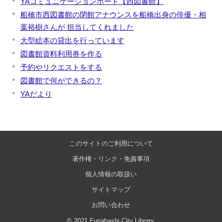
YAコミュニケーションボード【西図書館】
船橋市西図書館の閉館アナウンスを船橋出身の俳優・相
葉裕樹さんが 担当してくれました
大型絵本の貸出を行っています
図書館資料利用券を作る
予約やリクエストをする
図書館で何ができるの？
YAだより
このサイトのご利用について
著作権・リンク・免責事項
個人情報の取扱い
サイトマップ
お問い合わせ
© 2021 Funabashi City Library.