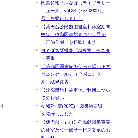
図書館報「ふなばしライブラリー
ニュース」vol.34（令和8年7月
号）を発行しました
【薬円台公民館図書室】休室期間
し
中は、移動図書館まつかぜ号が
り
「正伯公園」を巡回します
ヨミダス新機能「AI検索」モニタ
ー募集
「第29回図書館を使った調べる学
ー
習コンクール」（全国コンクー
プ
ル）結果発表
【北図書館】駐車場ご利用につい
てのお願い
日
令和7年度(2025)「図書館要覧」
を発行しました
【薬円台・丸山】公民館図書室等
の休室及び一部サービス変更のお
知らせ