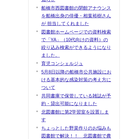
船橋市西図書館の閉館アナウンス
を船橋出身の俳優・相葉裕樹さん
が 担当してくれました
図書館ホームページでの資料検索
で「YA」（10代向けの資料）の
絞り込み検索ができるようになり
ました。
育児コンシェルジュ
5月8日以降の船橋市公共施設にお
ける基本的な感染対策の考え方に
ついて
共同書庫で保管している雑誌が予
約・貸出可能になりました
北図書館に第2学習室を設置しま
す
ちょっとした野菜作りのお悩みも
図書館で解決！！ 北図書館で農