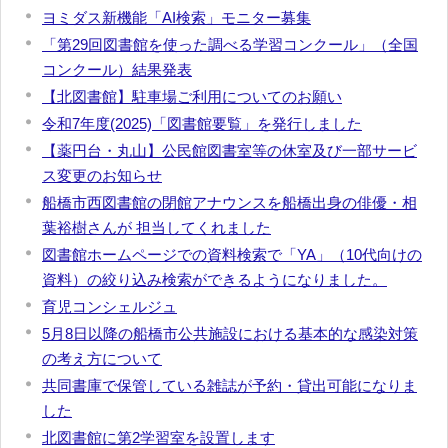
ヨミダス新機能「AI検索」モニター募集
「第29回図書館を使った調べる学習コンクール」（全国
コンクール）結果発表
【北図書館】駐車場ご利用についてのお願い
令和7年度(2025)「図書館要覧」を発行しました
【薬円台・丸山】公民館図書室等の休室及び一部サービ
ス変更のお知らせ
船橋市西図書館の閉館アナウンスを船橋出身の俳優・相
葉裕樹さんが 担当してくれました
図書館ホームページでの資料検索で「YA」（10代向けの
資料）の絞り込み検索ができるようになりました。
育児コンシェルジュ
5月8日以降の船橋市公共施設における基本的な感染対策
の考え方について
共同書庫で保管している雑誌が予約・貸出可能になりま
した
北図書館に第2学習室を設置します