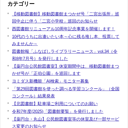
カテゴリー
【移動図書館】移動図書館まつかぜ号「二宮出張所」巡
回中止に伴う「二宮小学校」巡回のお知らせ
西図書館リニューアル10周年記念事業を開催します！
10代のうちに出逢いたい本～心に残る推し本、投票して
みませんか～
図書館報「ふなばしライブラリーニュース」vol.34（令
和8年7月号）を発行しました
【薬円台公民館図書室】休室期間中は、移動図書館まつ
かぜ号が「正伯公園」を巡回します
ヨミダス新機能「AI検索」モニター募集
「第29回図書館を使った調べる学習コンクール」（全国
コンクール）結果発表
【北図書館】駐車場ご利用についてのお願い
令和7年度(2025)「図書館要覧」を発行しました
【薬円台・丸山】公民館図書室等の休室及び一部サービ
ス変更のお知らせ