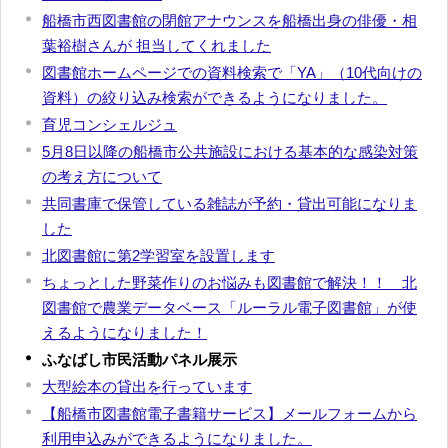
船橋市西図書館の閉館アナウンスを船橋出身の俳優・相
葉裕樹さんが 担当してくれました
図書館ホームページでの資料検索で「YA」（10代向けの
資料）の絞り込み検索ができるようになりました。
育児コンシェルジュ
5月8日以降の船橋市公共施設における基本的な感染対策
の考え方について
共同書庫で保管している雑誌が予約・貸出可能になりま
した
北図書館に第2学習室を設置します
ちょっとした野菜作りのお悩みも図書館で解決！！ 北
図書館で農業データベース「ルーラル電子図書館」が使
えるようになりました！
ふなばし市民活動パネル展示
大型絵本の貸出を行っています
【船橋市図書館電子書籍サービス】メールフォームから
利用申込みができるようになりました。