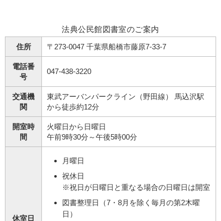
法典公民館図書室のご案内
住所
〒273-0047 千葉県船橋市藤原7-33-7
電話番
047-438-3220
号
交通機
東武アーバンパークライン（野田線） 馬込沢駅
関
から徒歩約12分
開室時
火曜日から日曜日
間
午前9時30分～午後5時00分
月曜日
祝休日
※祝日が日曜日と重なる場合の日曜日は開室
図書整理日（7・8月を除く毎月の第2木曜
日）
休室日