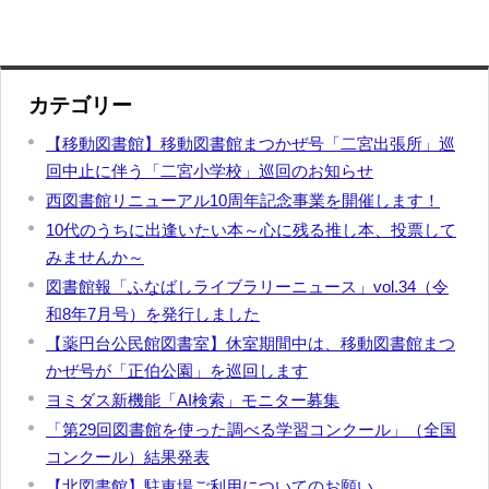
カテゴリー
【移動図書館】移動図書館まつかぜ号「二宮出張所」巡
回中止に伴う「二宮小学校」巡回のお知らせ
西図書館リニューアル10周年記念事業を開催します！
10代のうちに出逢いたい本～心に残る推し本、投票して
みませんか～
図書館報「ふなばしライブラリーニュース」vol.34（令
和8年7月号）を発行しました
【薬円台公民館図書室】休室期間中は、移動図書館まつ
かぜ号が「正伯公園」を巡回します
ヨミダス新機能「AI検索」モニター募集
「第29回図書館を使った調べる学習コンクール」（全国
コンクール）結果発表
【北図書館】駐車場ご利用についてのお願い