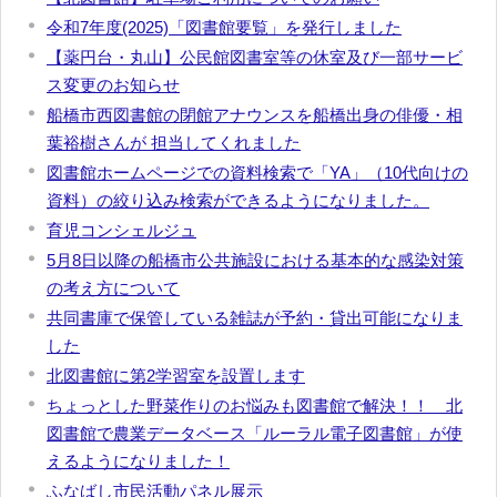
令和7年度(2025)「図書館要覧」を発行しました
【薬円台・丸山】公民館図書室等の休室及び一部サービ
ス変更のお知らせ
船橋市西図書館の閉館アナウンスを船橋出身の俳優・相
葉裕樹さんが 担当してくれました
図書館ホームページでの資料検索で「YA」（10代向けの
資料）の絞り込み検索ができるようになりました。
育児コンシェルジュ
5月8日以降の船橋市公共施設における基本的な感染対策
の考え方について
共同書庫で保管している雑誌が予約・貸出可能になりま
した
北図書館に第2学習室を設置します
ちょっとした野菜作りのお悩みも図書館で解決！！ 北
図書館で農業データベース「ルーラル電子図書館」が使
えるようになりました！
ふなばし市民活動パネル展示