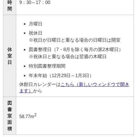
時
9：30～17：00
間
月曜日
祝休日
※祝日が日曜日と重なる場合の日曜日は開室
休
図書整理日（7・8月を除く毎月の第2木曜日）
室
※祝休日と重なる場合は翌週の木曜日
日
特別図書整理期間
年末年始（12月29日～1月3日）
休館日カレンダーは
こちら（新しいウィンドウで開き
ます）
から
図
書
2
室
58.77m
面
積