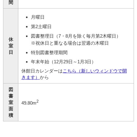
間
月曜日
第2土曜日
図書整理日（7・8月を除く毎月第2木曜日）
休
※祝休日と重なる場合は翌週の木曜日
室
日
特別図書整理期間
年末年始（12月29日～1月3日）
休館日カレンダーは
こちら（新しいウィンドウで開
きます）
から
図
書
2
室
49.80m
面
積