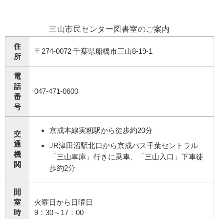
三山市民センター図書室のご案内
住
〒274-0072 千葉県船橋市三山8-19-1
所
電
話
047-471-0600
番
号
京成本線実籾駅から徒歩約20分
交
通
JR津田沼駅北口から京成バス千葉セントラル
機
「三山車庫」行きに乗車、「三山入口」下車徒
関
歩約2分
開
室
火曜日から日曜日
時
9：30～17：00