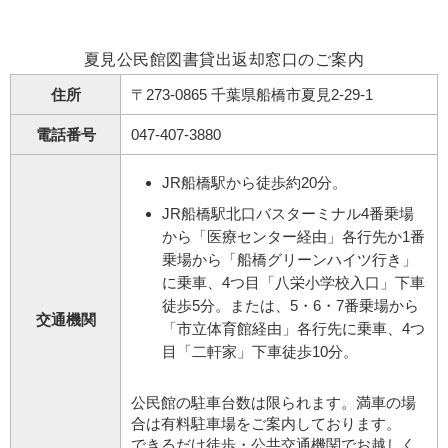
夏見公民館図書貸出返却窓口のご案内
住所
〒273-0865 千葉県船橋市夏見2-29-1
電話番号
047-407-3880
JR船橋駅から徒歩約20分。
JR船橋駅北口バスターミナル4番乗場
から「医療センター経由」各行先か1番
乗場から「船橋グリーンハイツ行き」
に乗車、4つ目「八栄小学校入口」下車
徒歩5分。または、5・6・7番乗場から
交通機関
「市立体育館経由」各行先に乗車、4つ
目「二軒家」下車徒歩10分。
公民館の駐車台数は限られます。満車の場
合は有料駐車場をご案内しております。
できるだけ徒歩・公共交通機関でお越しく