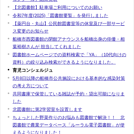
【北図書館】駐車場ご利用についてのお願い
令和7年度(2025)「図書館要覧」を発行しました
【薬円台・丸山】公民館図書室等の休室及び一部サービ
ス変更のお知らせ
船橋市西図書館の閉館アナウンスを船橋出身の俳優・相
葉裕樹さんが 担当してくれました
図書館ホームページでの資料検索で「YA」（10代向けの
資料）の絞り込み検索ができるようになりました。
育児コンシェルジュ
5月8日以降の船橋市公共施設における基本的な感染対策
の考え方について
共同書庫で保管している雑誌が予約・貸出可能になりま
した
北図書館に第2学習室を設置します
ちょっとした野菜作りのお悩みも図書館で解決！！ 北
図書館で農業データベース「ルーラル電子図書館」が使
えるようになりました！