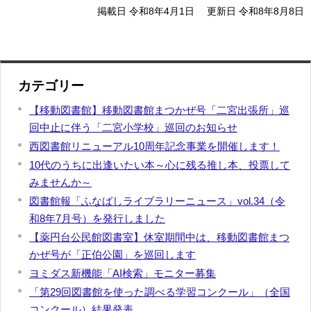
掲載日 令和8年4月1日
更新日 令和8年8月8日
カテゴリー
【移動図書館】移動図書館まつかぜ号「二宮出張所」巡
回中止に伴う「二宮小学校」巡回のお知らせ
西図書館リニューアル10周年記念事業を開催します！
10代のうちに出逢いたい本～心に残る推し本、投票して
みませんか～
図書館報「ふなばしライブラリーニュース」vol.34（令
和8年7月号）を発行しました
【薬円台公民館図書室】休室期間中は、移動図書館まつ
かぜ号が「正伯公園」を巡回します
ヨミダス新機能「AI検索」モニター募集
「第29回図書館を使った調べる学習コンクール」（全国
コンクール）結果発表