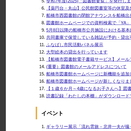
令和7年度(2025)「図書館要覧」を発行し
【薬円台・丸山】公民館図書室等の休室及
船橋市西図書館の閉館アナウンスを船橋出
図書館ホームページでの資料検索で「YA」
5月8日以降の船橋市公共施設における基
共同書庫で保管している雑誌が予約・貸出
ふなばし市民活動パネル展示
大型絵本の貸出を行っています
【船橋市図書館電子書籍サービス】メール
(重要）図書館のメールアドレスについて
船橋市図書館ホームページに新機能を追加
船橋市図書館ホームページが新しくなりま
【１歳６か月～4歳になるお子さんへ】図
読書記録「わたしの本棚」がダウンロード
イベント
ギャラリー展示「流れ雲旅－北井一夫が撮