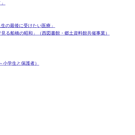
て」
人生の最後に受けたい医療」
像で見る船橋の昭和」（西図書館・郷土資料館共催事業）
～小学生と保護者）