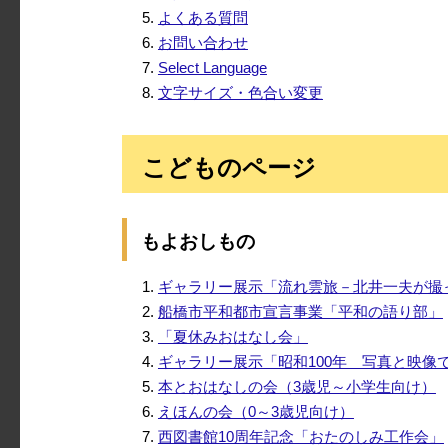
よくある質問
お問い合わせ
Select Language
文字サイズ・色合い変更
こどものページ
もよおしもの
ギャラリー展示「流れ雲旅－北井一夫が撮
船橋市平和都市宣言事業「平和の語り部」
「夏休みおはなし会」
ギャラリー展示「昭和100年 写真と映
本とおはなしの会（3歳児～小学生向け）
えほんの会（0～3歳児向け）
西図書館10周年記念「おたのしみ工作会」