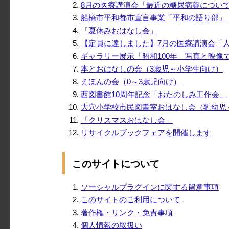
8月の医療講演会「最近の糖尿病薬につい
船橋市平和都市宣言事業「平和の語り部」
「夏休みおはなし会」
【定員に達しました】7月の医療講演会「
ギャラリー展示「昭和100年 写真と映
本とおはなしの会（3歳児～小学生向け）
えほんの会（0～3歳児向け）
西図書館10周年記念「おたのしみ工作会」
大穴小学校市民図書室おはなし会（乳幼児
「クリスマスおはなし会」
リサイクルブックフェアを開催します
このサイトについて
ソーシャルプラグインに関する留意事項
このサイトのご利用について
著作権・リンク・免責事項
個人情報の取扱い