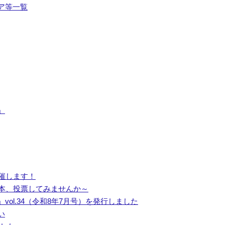
ア等一覧
」
催します！
し本、投票してみませんか～
ol.34（令和8年7月号）を発行しました
い