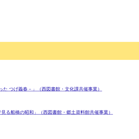
った つげ義春－」（西図書館・文化課共催事業）
像で見る船橋の昭和」（西図書館・郷土資料館共催事業）